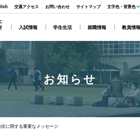
す
lish
交通アクセス
お問い合わせ
サイトマップ
文字色・背景色
白
大
附
入試情報
学生生活
就職情報
教員情
黒
お知らせ
染症に関する重要なメッセージ