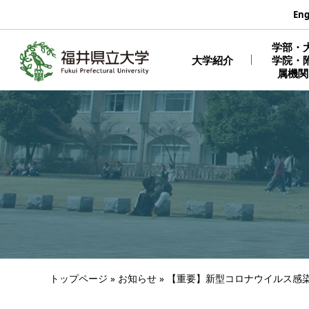
エンターキーで、ナビゲーションをスキップして本文へ移動しま
Eng
学部・
大学紹介
学院・
属機関
トップページ
»
お知らせ
»
【重要】新型コロナウイルス感