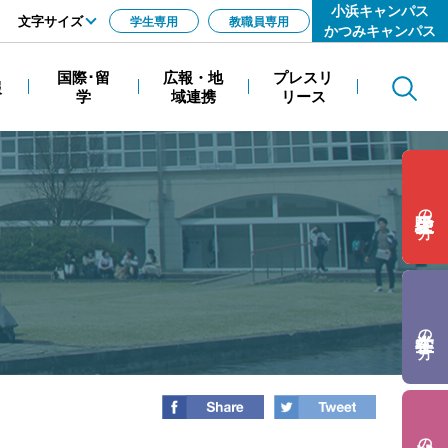
小浜キャンパス
文字サイズ
学生専用
教職員専用
かつみキャンパス
標準
国際･留
広報・地
プレスリ
報
Search
拡大
学
域連携
リース
の方
の方
の方