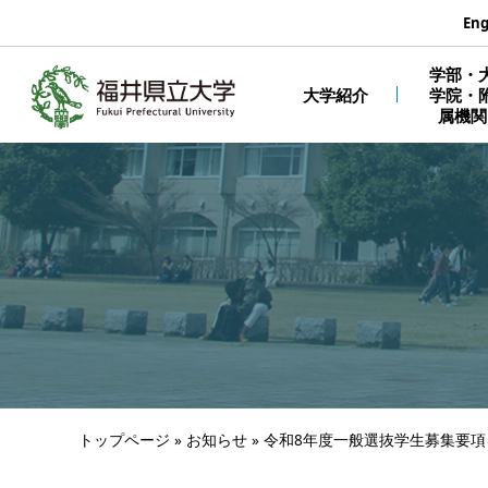
エンターキーで、ナビゲーションをスキップして本文へ移動しま
Eng
学部・
大学紹介
学院・
属機関
トップページ
»
お知らせ
»
令和8年度一般選抜学生募集要項