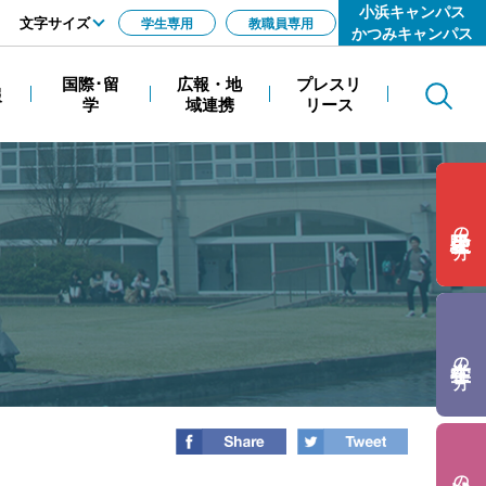
小浜キャンパス
文字サイズ
学生専用
教職員専用
かつみキャンパス
標準
国際･留
広報・地
プレスリ
報
Search
拡大
学
域連携
リース
の方
の方
の方