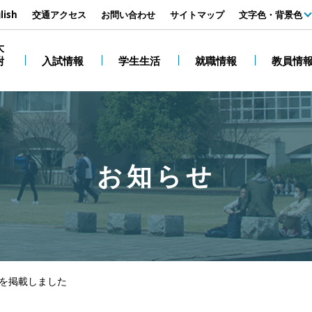
す
lish
交通アクセス
お問い合わせ
サイトマップ
文字色・背景色
白
大
附
入試情報
学生生活
就職情報
教員情
黒
お知らせ
を掲載しました