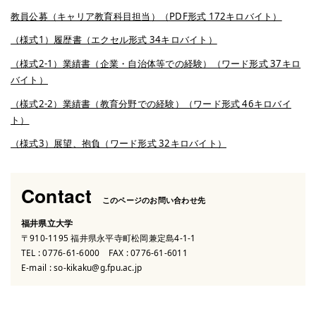
教員公募（キャリア教育科目担当）（PDF形式 172キロバイト）
（様式1）履歴書（エクセル形式 34キロバイト）
（様式2-1）業績書（企業・自治体等での経験）（ワード形式 37キロ
バイト）
（樣式2-2）業績書（教育分野での経験）（ワード形式 46キロバイ
ト）
（様式3）展望、抱負（ワード形式 32キロバイト）
Contact
このページのお問い合わせ先
福井県立大学
〒910-1195 福井県永平寺町松岡兼定島4-1-1
TEL :
0776-61-6000
FAX : 0776-61-6011
E-mail :
so-kikaku@g.fpu.ac.jp