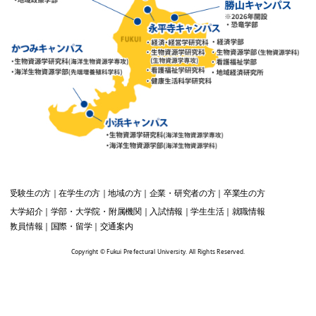
受験生
の方
在学生
の方
地域
の方
企業・研究者
の方
卒業生
の方
大学紹介
学部・大学院・附属機関
入試情報
学生生活
就職情報
教員情報
国際・留学
交通案内
Copyright © Fukui Prefectural University. All Rights Reserved.