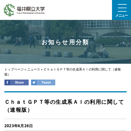
エンターキーで、ナビゲーションをスキップして本文へ移動します
メニュー
お知らせ用分類
トップページ
»
ニュース
»
ＣｈａｔＧＰＴ等の生成系ＡＩの利用に関して（速報
版）
ＣｈａｔＧＰＴ等の生成系ＡＩの利用に関して
（速報版）
2023年6月26日