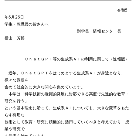
令和5
年6月26日
学生・教職員の皆さんへ
副学長・情報センター長
横山 芳博
ＣｈａｔＧＰＴ等の生成系ＡＩの利用に関して（速報版）
近年、ＣｈａｔＧＰＴをはじめとする生成系ＡＩが身近となり、
様々な課題を
含めて社会的に大きな関心を集めています。
本学は「科学技術の飛躍的発展に対応できる高度で先進的な教育・
研究を行う」
という基本理念に沿って、生成系ＡＩについても、大きな変革をもた
らす有用な
技術として教育・研究に積極的に活用していくべきと考えており、授
業や研究で
も活用を始めています。