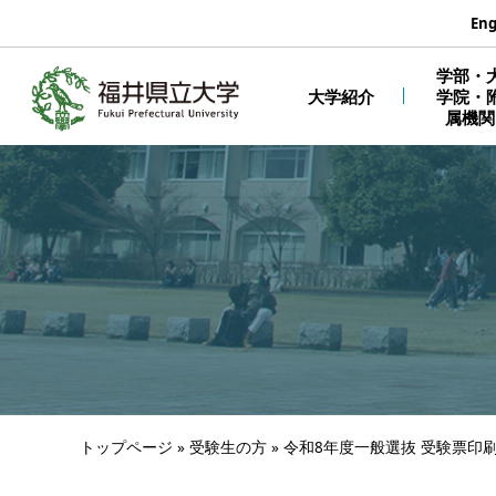
エンターキーで、ナビゲーションをスキップして本文へ移動しま
Eng
学部・
大学紹介
学院・
属機関
トップページ
»
受験生の方
»
令和8年度一般選抜 受験票印