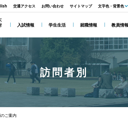
す
lish
交通アクセス
お問い合わせ
サイトマップ
文字色・背景色
白
大
附
入試情報
学生生活
就職情報
教員情
黒
訪問者別
刷のご案内