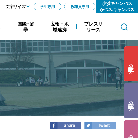
小浜キャンパス
文字サイズ
学生専用
教職員専用
かつみキャンパス
標準
国際･留
広報・地
プレスリ
報
Search
拡大
学
域連携
リース
の方
の方
の方