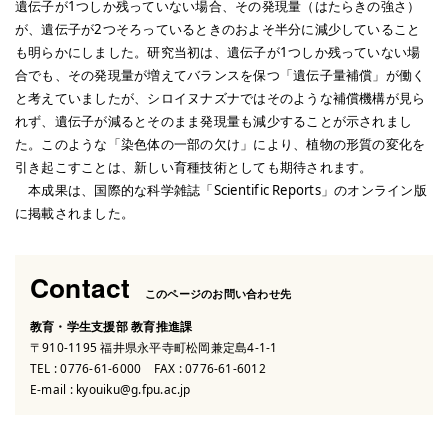
遺伝子が1つしか残っていない場合、その発現量（はたらきの強さ）
が、遺伝子が2つそろっているときのおよそ半分に減少していること
も明らかにしました。研究当初は、遺伝子が1つしか残っていない場
合でも、その発現量が増えてバランスを保つ「遺伝子量補償」が働く
と考えていましたが、シロイヌナズナではそのような補償機構が見ら
れず、遺伝子が減るとそのまま発現量も減少することが示されまし
た。このような「染色体の一部の欠け」により、植物の形質の変化を
引き起こすことは、新しい育種技術としても期待されます。
本成果は、国際的な科学雑誌「Scientific Reports」のオンライン版
に掲載されました。
Contact
このページのお問い合わせ先
教育・学生支援部 教育推進課
〒910-1195 福井県永平寺町松岡兼定島4-1-1
TEL :
0776-61-6000
FAX : 0776-61-6012
E-mail :
kyouiku@g.fpu.ac.jp