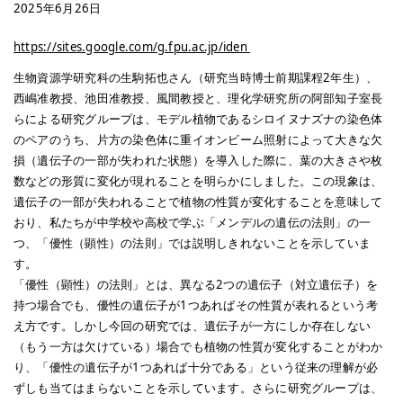
2025年6月26日
https://sites.google.com/g.fpu.ac.jp/iden
生物資源学研究科の生駒拓也さん（研究当時博士前期課程2年生）、
西嶋准教授、池田准教授、風間教授と、理化学研究所の阿部知子室長
らによる研究グループは、モデル植物であるシロイヌナズナの染色体
のペアのうち、片方の染色体に重イオンビーム照射によって大きな欠
損（遺伝子の一部が失われた状態）を導入した際に、葉の大きさや枚
数などの形質に変化が現れることを明らかにしました。この現象は、
遺伝子の一部が失われることで植物の性質が変化することを意味して
おり、私たちが中学校や高校で学ぶ「メンデルの遺伝の法則」の一
つ、「優性（顕性）の法則」では説明しきれないことを示していま
す。
「優性（顕性）の法則」とは、異なる2つの遺伝子（対立遺伝子）を
持つ場合でも、優性の遺伝子が1つあればその性質が表れるという考
え方です。しかし今回の研究では、遺伝子が一方にしか存在しない
（もう一方は欠けている）場合でも植物の性質が変化することがわか
り、「優性の遺伝子が1つあれば十分である」という従来の理解が必
ずしも当てはまらないことを示しています。さらに研究グループは、