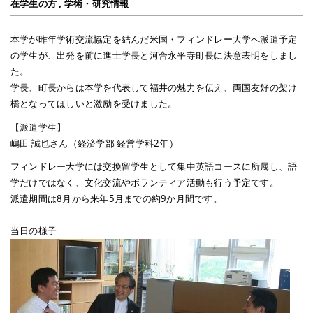
在学生の方
,
学術・研究情報
本学が昨年学術交流協定を結んだ米国・フィンドレー大学へ派遣予定
の学生が、出発を前に進士学長と河合永平寺町長に決意表明をしまし
た。
学長、町長からは本学を代表して福井の魅力を伝え、両国友好の架け
橋となってほしいと激励を受けました。
【派遣学生】
嶋田 誠也さん（経済学部 経営学科2年）
フィンドレー大学には交換留学生として集中英語コースに所属し、語
学だけではなく、文化交流やボランティア活動も行う予定です。
派遣期間は8月から来年5月までの約9か月間です。
当日の様子