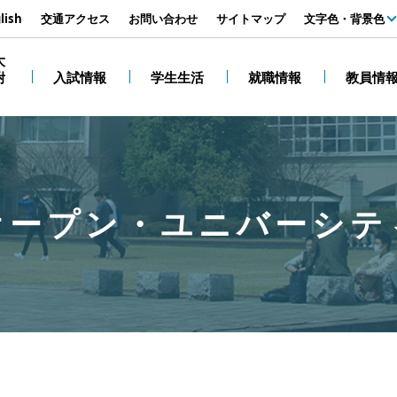
す
lish
交通アクセス
お問い合わせ
サイトマップ
文字色・背景色
白
大
附
入試情報
学生生活
就職情報
教員情
黒
オープン・ユニバーシテ