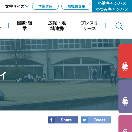
小浜キャンパス
文字サイズ
学生専用
教職員専用
かつみキャンパス
標準
国際･留
広報・地
プレスリ
報
Search
拡大
学
域連携
リース
の方
ィ
の方
の方