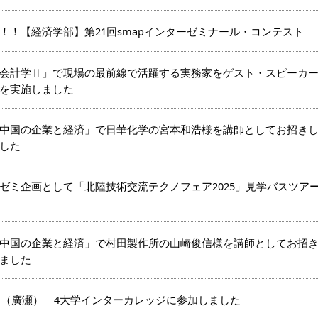
迎！！【経済学部】第21回smapインターゼミナール・コンテスト
「会計学Ⅱ」で現場の最前線で活躍する実務家をゲスト・スピーカ
を実施しました
「中国の企業と経済」で日華化学の宮本和浩様を講師としてお招き
した
同ゼミ企画として「北陸技術交流テクノフェア2025」見学バスツア
「中国の企業と経済」で村田製作所の山崎俊信様を講師としてお招
ました
演習Ⅰ（廣瀬） 4大学インターカレッジに参加しました