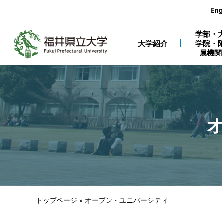
エンターキーで、ナビゲーションをスキップして本文へ移動しま
Eng
学部・
大学紹介
学院・
属機関
トップページ
»
オープン・ユニバーシティ