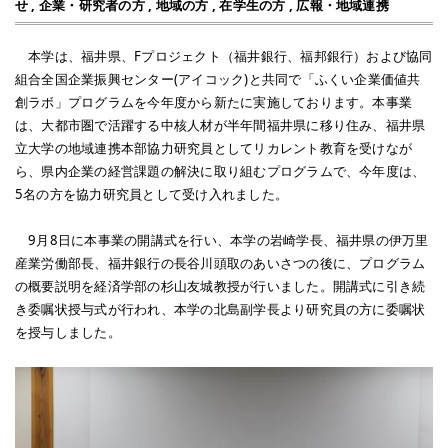
せ
,
企業・研究者の方
,
地域の方
,
在学生の方
,
広報・地域連携
本学は、福井県、Fプロジェクト（福井銀行、福邦銀行）および協同
組合全国企業振興センター(アイコック)と共同で「ふくい企業価値共
創ラボ」プログラムを今年度から新たに実施しております。本事業
は、大都市圏で活躍する中核人材が半年間福井県に移り住み、福井県
立大学の地域連携本部協力研究員としてリカレント教育を受けなが
ら、県内企業の経営課題の解決に取り組むプログラムで、今年度は、
5名の方を協力研究員として受け入れました。
9月8日に本事業の開講式を行い、本学の岩崎学長、福井県の伊万里
産業労働部長、福井銀行の長谷川頭取のあいさつの後に、プログラム
の概要説明を経済学部の杉山友城教授が行いました。開講式に引き続
き委嘱状授与式が行われ、本学の北島副学長より研究員の方に委嘱状
を授与しました。