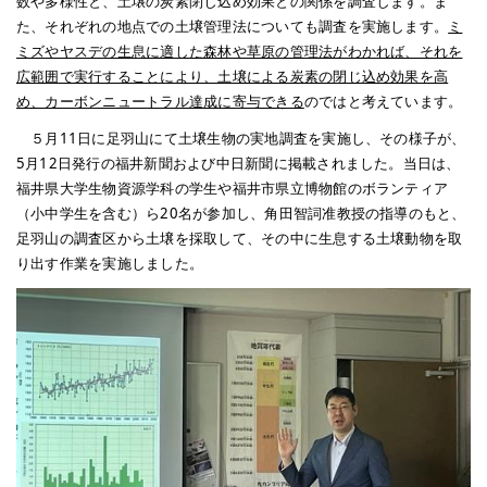
数や多様性と、土壌の炭素閉じ込め効果との関係を調査します。ま
た、それぞれの地点での土壌管理法についても調査を実施します。
ミ
ミズやヤスデの生息に適した森林や草原の管理法がわかれば、それを
広範囲で実行することにより、土壌による炭素の閉じ込め効果を高
め、カーボンニュートラル達成に寄与できる
のではと考えています。
５月11日に足羽山にて土壌生物の実地調査を実施し、その様子が、
5月12日発行の福井新聞および中日新聞に掲載されました。当日は、
福井県大学生物資源学科の学生や福井市県立博物館のボランティア
（小中学生を含む）ら20名が参加し、角田智詞准教授の指導のもと、
足羽山の調査区から土壌を採取して、その中に生息する土壌動物を取
り出す作業を実施しました。