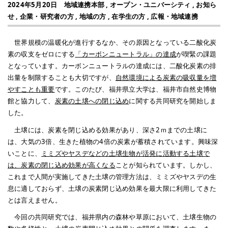
2024年5月20日
地域連携本部
,
オープン・ユニバーシティ
,
お知ら
せ
,
企業・研究者の方
,
地域の方
,
在学生の方
,
広報・地域連携
世界規模の温暖化が進行するなか、その原因となっている二酸化炭
素の収支をゼロにする
「カーボンニュートラル」の達成
が喫緊の課題
となっています。カーボンニュートラルの達成には、二酸化炭素の排
出量を制限することも大切ですが、
自然環境による炭素の吸収量を増
やすことも重要
です。このたび、福井県立大学は、福井市自然史博物
館と協力して、
炭素の土壌への閉じ込め
に関する共同研究を開始しま
した。
土壌には、炭素を閉じ込める効果があり、深さ2ｍまでの土壌に
は、大気の3倍、生きた植物の4倍の炭素が蓄積されています。興味深
いことに、
ミミズやヤスデなどの土壌生物が活発に活動する土壌で
は、炭素の閉じ込め効果が高くなる
ことが知られています。しかし、
これまで人間が実施してきた土壌の管理方法は、ミミズやヤスデの生
息に適しておらず、土壌の炭素閉じ込め効果を最大限に利用してきた
とは言えません。
今回の共同研究では、福井県内の森林や草原において、土壌生物の