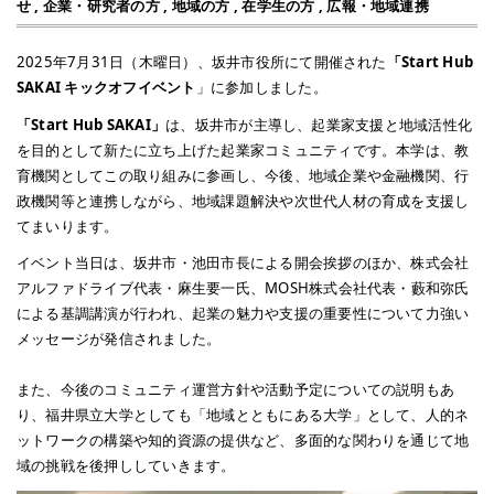
せ
,
企業・研究者の方
,
地域の方
,
在学生の方
,
広報・地域連携
2025年7月31日（木曜日）、坂井市役所にて開催された
「Start Hub
SAKAI キックオフイベント
」に参加しました。
「Start Hub SAKAI」
は、坂井市が主導し、起業家支援と地域活性化
を目的として新たに立ち上げた起業家コミュニティです。本学は、教
育機関としてこの取り組みに参画し、今後、地域企業や金融機関、行
政機関等と連携しながら、地域課題解決や次世代人材の育成を支援し
てまいります。
イベント当日は、坂井市・池田市長による開会挨拶のほか、株式会社
アルファドライブ代表・麻生要一氏、MOSH株式会社代表・藪和弥氏
による基調講演が行われ、起業の魅力や支援の重要性について力強い
メッセージが発信されました。
また、今後のコミュニティ運営方針や活動予定についての説明もあ
り、福井県立大学としても「地域とともにある大学」として、人的ネ
ットワークの構築や知的資源の提供など、多面的な関わりを通じて地
域の挑戦を後押ししていきます。