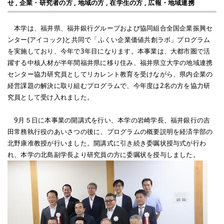
せ
,
企業・研究者の方
,
地域の方
,
在学生の方
,
広報・地域連携
本学は、福井県、福井銀行グループおよび協同組合全国企業振興セ
ンター(アイコック)と共同で「ふくい企業価値共創ラボ」プログラム
を実施しており、今年で3年目になります。本事業は、大都市圏で活
躍する中核人材が半年間福井県に移り住み、福井県立大学の地域連携
センター協力研究員としてリカレント教育を受けながら、県内企業の
経営課題の解決に取り組むプログラムで、今年度は2名の方を協力研
究員として受け入れました。
9月５日に本事業の開講式を行い、本学の岩崎学長、福井銀行の吉
田常務執行役のあいさつの後に、プログラムの概要説明を経済学部の
北野康准教授が行いました。開講式に引き続き委嘱状授与式が行わ
れ、本学の北島副学長より研究員の方に委嘱状を授与しました。