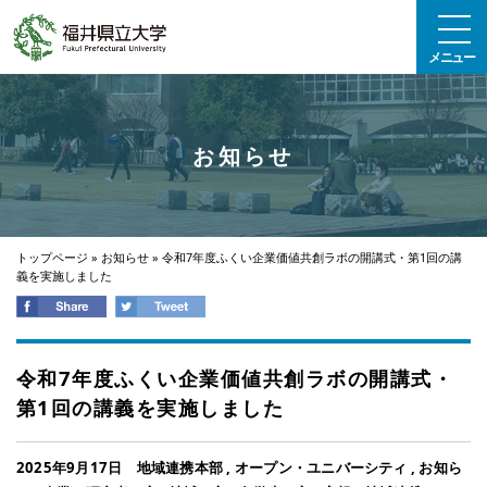
エンターキーで、ナビゲーションをスキップして本文へ移動します
メニュー
お知らせ
トップページ
»
お知らせ
»
令和7年度ふくい企業価値共創ラボの開講式・第1回の講
義を実施しました
令和7年度ふくい企業価値共創ラボの開講式・
第1回の講義を実施しました
2025年9月17日
地域連携本部
,
オープン・ユニバーシティ
,
お知ら