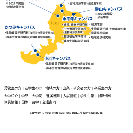
受験生
の方
在学生
の方
地域
の方
企業・研究者
の方
卒業生
の方
大学紹介
学部・大学院・附属機関
入試情報
学生生活
就職情報
教員情報
国際・留学
交通案内
Copyright © Fukui Prefectural University. All Rights Reserved.