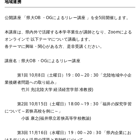
地域連携
公開講座 「県大OB ・OGによるリレー講座 」を全5回開催します。
本講座は、県内外で活躍する本学卒業生が講師となり、Zoomによる
オンラインで 以下テーマについて講義します。
各テーマに興味・関心がある方、是非受講ください。
講座名：県大OB ・OGによるリレー講座
第1回 10月8日（土曜日）19：00～20：30「北陸地域中小企
業後継者問題への取り組み」
竹川 充(北陸大学 経済経営学部 准教授)
第2回 10月15日（土曜日）18:00～19：30「福井の探究学習
について～若狭高校を例に～」
小坂 康之(福井県立若狭高等学校教諭)
第3回 11月16日（水曜日）19：00～20：30 「県内企業にお
けるデジタル活用の課題と有効性について」