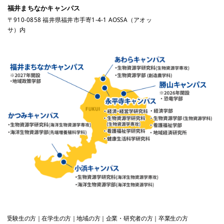
福井まちなかキャンパス
〒910-0858 福井県福井市手寄1-4-1 AOSSA（アオッ
サ）内
受験生
の方
在学生
の方
地域
の方
企業・研究者
の方
卒業生
の方