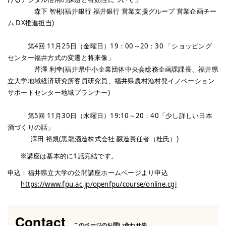
森下 智彬(福井銀行 福井銀行 営業支援グループ 営業企画チー
ム DX推進担当)
第4回 11月25日（金曜日）19：00～20：30 「ショッピング
センター福井方式の変遷と将来像」
芹澤 利幸(福井県中小企業団体中央会総務企画課課長、福井県
立大学地域経済研究所客員研究員、福井県農村漁村発イノベーション
サポートセンター地域プランナー)
第5回 11月30日（水曜日）19:10～20：40「少し詳しい日本
酒づくりの話」
澤田 裕規(黒龍酒造株式会社 醸造責任者（杜氏）)
※講座は基本的に1話完結です。
申込：福井県立大学の公開講座ホームページより申込
https://www.fpu.ac.jp/openfpu/course/online.cgi
Contact
このページのお問い合わせ先