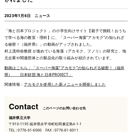
2023年1月6日
ニュース
「海と日本プロジェクト 」の小学生向けサイト【親子で挑戦！おうち
で学べる海の教室・理科】に、「スーパー海藻“アカモク”の知られざ
る秘密！（福井県）」の動画がアップされました。
村上茂特命教授 が進めている海藻（アカモク、フノリ）の研究と、地
元企業や関連団体との製品化の取り組みが紹介されています。
動画はこちら：「スーパー海藻“アカモク”の知られざる秘密！（福井
県） 日本財団 海と日本PROJECT 」
関連情報：
アカモクを使用した新メニューを開発しました
Contact
このページのお問い合わせ先
福井県立大学
〒910-1195 福井県永平寺町松岡兼定島4-1-1
TEL :
0776-61-6000
FAX : 0776-61-6011