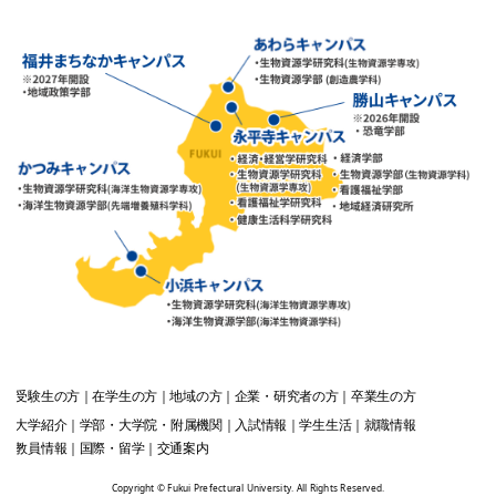
受験生
の方
在学生
の方
地域
の方
企業・研究者
の方
卒業生
の方
大学紹介
学部・大学院・附属機関
入試情報
学生生活
就職情報
教員情報
国際・留学
交通案内
Copyright © Fukui Prefectural University. All Rights Reserved.