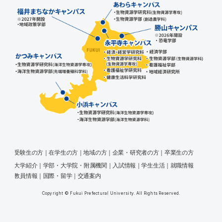
受験生
の方
在学生
の方
地域
の方
企業・研究者
の方
卒業生
の方
大学紹介
学部・大学院・附属機関
入試情報
学生生活
就職情報
教員情報
国際・留学
交通案内
Copyright © Fukui Prefectural University. All Rights Reserved.