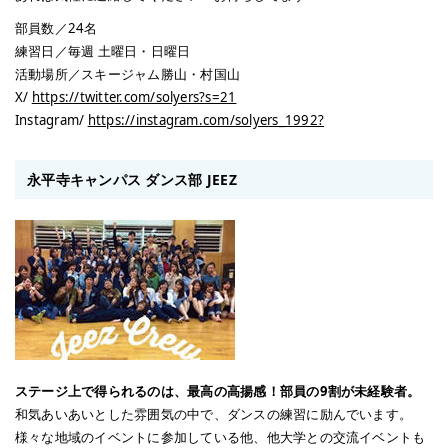
部員数／24名
練習日／毎週 土曜日・日曜日
活動場所／スキージャム勝山・村国山
X/
https://twitter.com/solyers?s=21
Instagram/
https://instagram.com/solyers_1992?
永平寺キャンパス ダンス部 JEEZ
ステージ上で得られるのは、最高の高揚感！部員の9割が未経験者。
和気あいあいとした雰囲気の中で、ダンスの練習に励んでいます。
様々な地域のイベントに参加している他、他大学との交流イベントも