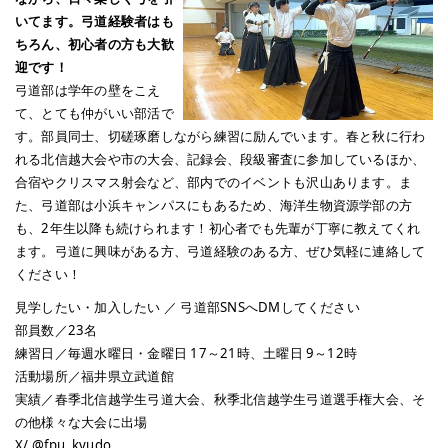
いてます。弓道経験者はも
ちろん、初心者の方も大歓
迎です！
弓道部は学年の壁をこえ
て、とても仲がいい部活で
す。部員同士、切磋琢磨しながら練習に励んでいます。春と秋に行わ
れる北信越大会や市の大会、記録会、段級審査に参加しているほか、
合宿やクリスマス射会など、部内でのイベントも沢山あります。ま
た、弓道部は小浜キャンパスにもあるため、海洋生物資源学部の方
も、2年生以降も続けられます！初心者でも先輩が丁寧に教えてくれ
ます。弓道に興味がある方、弓道経験のある方、ぜひ気軽に連絡して
ください！
見学したい・加入したい ／ 弓道部SNSへDMしてください
部員数／23名
練習日／毎週水曜日・金曜日 17～21時、土曜日 9～12時
活動場所／福井県立武道館
実績／春季北信越学生弓道大会、秋季北信越学生弓道選手権大会、そ
の他様々な大会に出場
X/ @fpu_kyudo