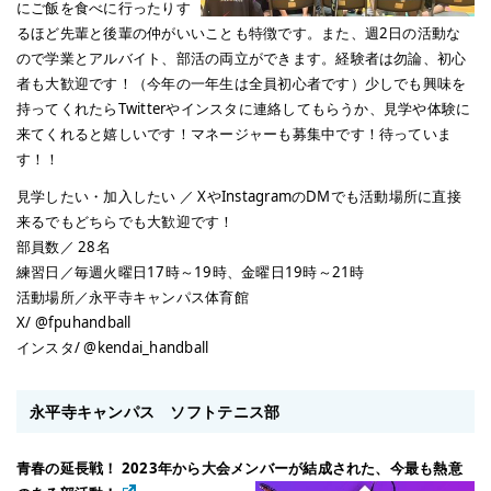
にご飯を食べに行ったりす
るほど先輩と後輩の仲がいいことも特徴です。また、週2日の活動な
ので学業とアルバイト、部活の両立ができます。経験者は勿論、初心
者も大歓迎です！（今年の一年生は全員初心者です）少しでも興味を
持ってくれたらTwitterやインスタに連絡してもらうか、見学や体験に
来てくれると嬉しいです！マネージャーも募集中です！待っていま
す！！
見学したい・加入したい ／ XやInstagramのDMでも活動場所に直接
来るでもどちらでも大歓迎です！
部員数／ 28名
練習日／毎週火曜日17時～19時、金曜日19時～21時
活動場所／永平寺キャンパス体育館
X/ @fpuhandball
インスタ/ @kendai_handball
永平寺キャンパス ソフトテニス部
青春の延長戦！ 2023年から大会メンバーが結成された、今最も熱意