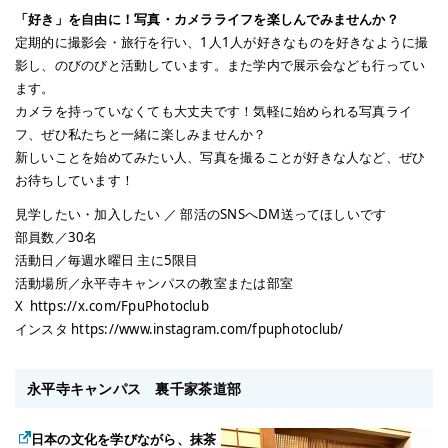
「好き」を自由に！写真・カメラライフを楽しんでみませんか？
定期的に撮影会・旅行を行い、1人1人が好きなものを好きなように撮
影し、のびのびと活動しています。また学内で展示会なども行ってい
ます。
カメラを持っていなくても大丈夫です！気軽に始められる写真ライ
フ、ぜひ私たちと一緒に楽しみませんか？
新しいことを始めてみたい人、写真を撮ることが好きな人など、ぜひ
お待ちしています！
見学したい・加入したい ／ 部活のSNSへDM送ってほしいです
部員数／30名
活動日／毎週水曜日 主に5限目
活動場所／永平寺キャンパスの教室または部室
X https://x.com/FpuPhotoclub
インスタ https://www.instagram.com/fpuphotoclub/
永平寺キャンパス 裏千家茶道部
日本の文化を学びながら、抹茶