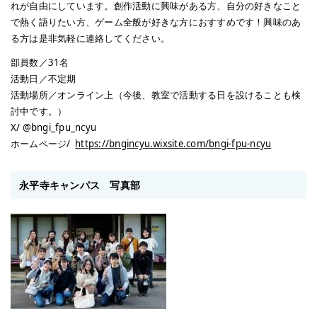
れが自由にしています。創作活動に興味がある方、自分の好きなこと
で熱く語りたい方、ゲーム全般が好きな方におすすめです！興味のあ
る方は是非気軽に連絡してください。
部員数／31名
活動日／不定期
活動場所／オンライン上（今後、教室で活動する日を設けることも検
討中です。）
X/ @bngi_fpu_ncyu
ホームページ/
https://bngincyu.wixsite.com/bngi-fpu-ncyu
永平寺キャンパス 写真部