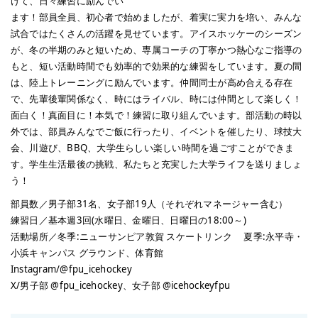
けて、日々練習に励んでい
ます！部員全員、初心者で始めましたが、着実に実力を培い、みんな
試合ではたくさんの活躍を見せています。アイスホッケーのシーズン
が、冬の半期のみと短いため、専属コーチの丁寧かつ熱心なご指導の
もと、短い活動時間でも効率的で効果的な練習をしています。夏の間
は、陸上トレーニングに励んでいます。仲間同士が高め合える存在
で、先輩後輩関係なく、時にはライバル、時には仲間として楽しく！
面白く！真面目に！本気で！練習に取り組んでいます。部活動の時以
外では、部員みんなでご飯に行ったり、イベントを催したり、球技大
会、川遊び、BBQ、大学生らしい楽しい時間を過ごすことができま
す。学生生活最後の挑戦、私たちと充実した大学ライフを送りましょ
う！
部員数／男子部31名、女子部19人（それぞれマネージャー含む）
練習日／基本週3回(水曜日、金曜日、日曜日の18:00～)
活動場所／冬季:ニューサンピア敦賀 スケートリンク 夏季:永平寺・
小浜キャンパス グラウンド、体育館
Instagram/@fpu_icehockey
X/男子部 @fpu_icehockey、女子部 @icehockeyfpu