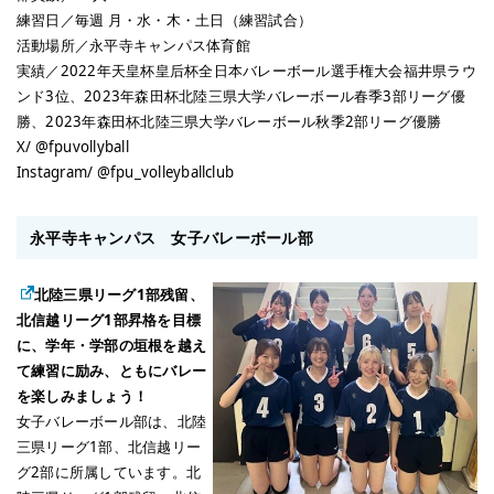
練習日／毎週 月・水・木・土日（練習試合）
活動場所／永平寺キャンパス体育館
実績／2022年天皇杯皇后杯全日本バレーボール選手権大会福井県ラウ
ンド3位、2023年森田杯北陸三県大学バレーボール春季3部リーグ優
勝、2023年森田杯北陸三県大学バレーボール秋季2部リーグ優勝
X/ @fpuvollyball
Instagram/ @fpu_volleyballclub
永平寺キャンパス 女子バレーボール部
北陸三県リーグ1部残留、
北信越リーグ1部昇格を目標
に、学年・学部の垣根を越え
て練習に励み、ともにバレー
を楽しみましょう！
女子バレーボール部は、北陸
三県リーグ1部、北信越リー
グ2部に所属しています。北