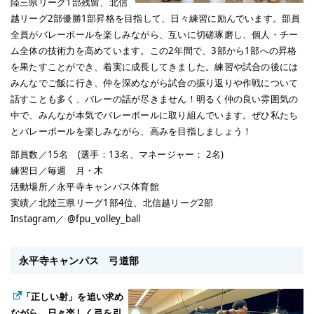
陸三県リーグ1部残留、北信
越リーグ2部優勝1部昇格を目指して、日々練習に励んでいます。部員
全員がバレーボールを楽しみながら、互いに切磋琢磨し、個人・チー
ム全体の技術力を高めています。この2年間で、3部から1部への昇格
を果たすことができ、着実に成長してきました。練習や試合の後には
みんなでご飯に行き、仲を深めながら試合の振り返りや作戦について
話すことも多く、バレーの話が尽きません！明るく仲の良い雰囲気の
中で、みんなが本気でバレーボールに取り組んでいます。ぜひ私たち
とバレーボールを楽しみながら、高みを目指しましょう！
部員数／15名 (選手：13名、マネージャー： 2名)
練習日／毎週 月・木
活動場所／永平寺キャンパス体育館
実績／北陸三県リーグ1部4位、北信越リーグ2部
Instagram／ @fpu_volley_ball
永平寺キャンパス 弓道部
「正しい射」を追い求め
ながら、日々楽しく弓を引