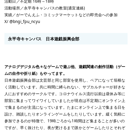
活動日／不定期 16時～18時
活動場所／永平寺キャンパスの教室(適宜連絡)
実績／がーでんえふ・コミックマーケットなどの即売会への参加
X/ @bngi_fpu_ncyu
永平寺キャンパス 日本遊戯振興会部
アナログデジタル色々なゲームで遊ぶ他、遊戯関連の創作活動（ゲー
ムの自作や折り紙）もやってます。
日本遊戯振興会部は文芸部と同じ部室を使用し、ペアになって垣根な
く活動しています。共に時間に縛られない、サブカルチャーが好きな
人におすすめのサークルです。コロナウイルス流行以前は昼休み等に
部室に集まってワイワイしていましたが現在は不定期にオンライン上
で集まるのが主流になっています。たまにオンライン上で集まる日を
設け、雑談したりオンラインゲームをしたりしています。緩く気軽に
参加できるのが特徴で、19時ごろから1時間ほど集まることが多いの
ですが、早く抜けたり、夜が更けるまで誰かとゲームしたりとそれぞ