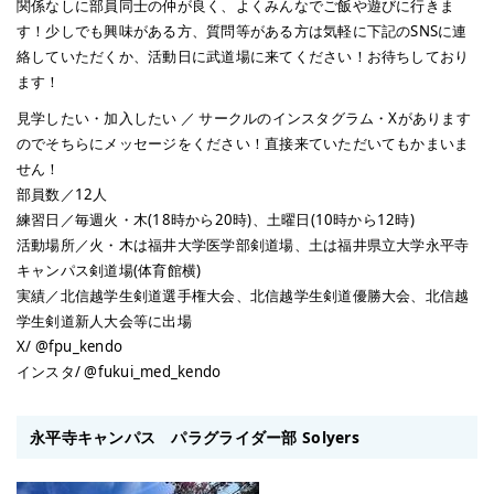
関係なしに部員同士の仲が良く、よくみんなでご飯や遊びに行きま
す！少しでも興味がある方、質問等がある方は気軽に下記のSNSに連
絡していただくか、活動日に武道場に来てください！お待ちしており
ます！
見学したい・加入したい ／ サークルのインスタグラム・Xがあります
のでそちらにメッセージをください！直接来ていただいてもかまいま
せん！
部員数／12人
練習日／毎週火・木(18時から20時)、土曜日(10時から12時)
活動場所／火・木は福井大学医学部剣道場、土は福井県立大学永平寺
キャンパス剣道場(体育館横)
実績／北信越学生剣道選手権大会、北信越学生剣道優勝大会、北信越
学生剣道新人大会等に出場
X/ @fpu_kendo
インスタ/ @fukui_med_kendo
永平寺キャンパス パラグライダー部 Solyers