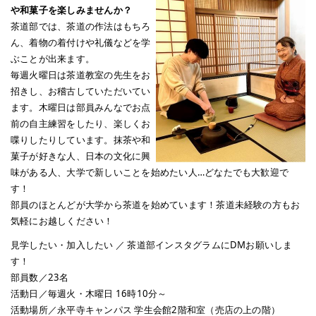
や和菓子を楽しみませんか？
茶道部では、茶道の作法はもちろ
ん、着物の着付けや礼儀などを学
ぶことが出来ます。
毎週火曜日は茶道教室の先生をお
招きし、お稽古していただいてい
ます。木曜日は部員みんなでお点
前の自主練習をしたり、楽しくお
喋りしたりしています。抹茶や和
菓子が好きな人、日本の文化に興
味がある人、大学で新しいことを始めたい人…どなたでも大歓迎で
す！
部員のほとんどが大学から茶道を始めています！茶道未経験の方もお
気軽にお越しください！
見学したい・加入したい ／ 茶道部インスタグラムにDMお願いしま
す！
部員数／23名
活動日／毎週火・木曜日 16時10分～
活動場所／永平寺キャンパス 学生会館2階和室（売店の上の階）