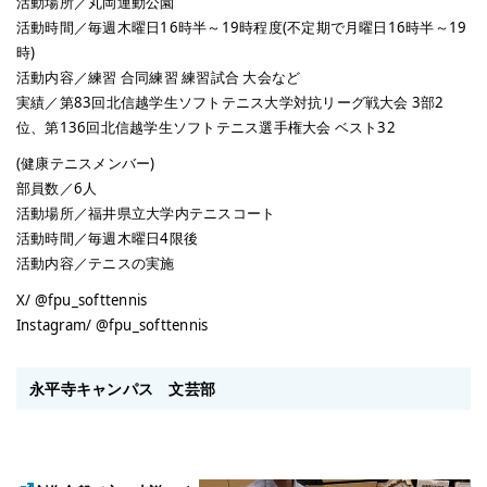
活動場所／丸岡運動公園
活動時間／毎週木曜日16時半～19時程度(不定期で月曜日16時半～19
時)
活動内容／練習 合同練習 練習試合 大会など
実績／第83回北信越学生ソフトテニス大学対抗リーグ戦大会 3部2
位、第136回北信越学生ソフトテニス選手権大会 ベスト32
(健康テニスメンバー)
部員数／6人
活動場所／福井県立大学内テニスコート
活動時間／毎週木曜日4限後
活動内容／テニスの実施
X/ @fpu_softtennis
Instagram/ @fpu_softtennis
永平寺キャンパス 文芸部