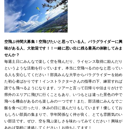
空飛ぶ仲間大募集！空飛びたいと思っている人、パラグライダーに興
味がある人、大歓迎です！！一緒に思い出に残る最高の体験してみま
せんか？
毎週土日にみんなで楽しく空を飛んだり、ライセンス取得に励んだり
というような活動を行っています。本当に空飛べるのかなと思ってい
る人も安心してください！部員みんな大学からパラグライダーを始め
た初心者ばかりです！インストラクターさんの指導の下、練習すれば
誰でも飛べるようになります。ツアーと言って日帰りや泊まりがけで
県外のエリアに飛びに行くこともあり、いつもとは違った景色の中で
飛べる機会があるのも楽しみの一つです！また、部活後にみんなでご
飯を食べに行ったり、休みの日に遊んだりもしています！優しくてお
もしろい部員の集まりで、学年関係なく仲が良く、とても雰囲気のい
い部活です。ぜひ、空を飛ぶ楽しさを味わってみてください！興味が
あれば気軽に連絡してください！お待ちしてます！