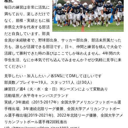
格別。
毎日の練習は非常に活気に
満ちており、楽しさだけで
なく、規模・実績ともに福
井県立大学を代表する部活
だと自負しています。部員
全員が未経験者で、野球部出身、サッカー部出身、部活未所属だった
方も、誰もが活躍できる部活です。日々、仲間と練習を積んで大会で
活躍して勝利できた時の喜びはここでしか味わえません。4年間の大
学生生活、なにか本気で打ち込んでみませんか？ぜひ気軽に見学に来
てください！
見学したい・加入したい ／各SNSにてDMしてほしいです
部員数／プレイヤー19人、スタッフ11人（計30人）
練習日／週4（火・水・金・日）※シーズンによって変動あり
活動場所／永平寺キャンパスグランド
実績／3年連続（2015-2017年）全国大学アメリカンフットボール選
手権出場、3年連続北陸リーグ優勝、全国大学アメリカンフットボー
ル選手権出場(2019‐2021年)、2022年北陸リーグ優勝、全国大学アメ
リカンフットボール選手権2回戦進出