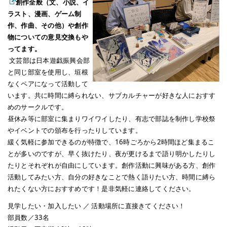
創作全般（文、小説、イ
ラスト、漫画、ゲーム制
作、作曲、その他）や創作
物についての意見交換もや
ってます。
文芸部は日本遊戯振興会部
と同じ部室を使用し、垣根
なくペアになって活動して
います。共に時間に縛られない、サブカルチャーが好きな人におすす
めのサークルです。
昼休み等に部室に集まりワイワイしたり、有志で部誌を制作し学校祭
やイベントでの頒布を行ったりしています。
緩く気軽に参加できるのが特徴で、16時ごろから2時間ほど集まるこ
とが多いのですが、早く抜けたり、夜が更けるまで語り明かしたりし
たりとそれぞれが自由にしています。創作活動に興味がある方、創作
活動してみたい方、自分の好きなことで熱く語りたい方、時間に縛ら
れたくない方におすすめです！是非気軽に連絡してください。
見学したい・加入したい ／ 活動場所に直接きてください！
部員数／33名