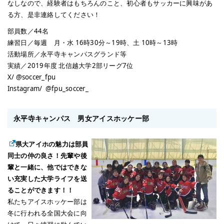
なしなので、経験者はもちろんのこと、初心者もサッカーに興味があ
る方、是非連絡してください！
部員数／44名
練習日／毎週 月・水 16時30分～19時、土 10時～13時
活動場所／永平寺キャンパスグランド等
実績／2019年度 北信越大学2部リーグ7位
X/ @soccer_fpu
Instagram/ @fpu_soccer_
永平寺キャンパス 男女アイスホッケー部
県大アイホの魅力は部員
同士の仲の良さ！先輩や後
輩と一緒に、他ではできな
い充実した大学ライフを送
ることができます！！
私たちアイスホッケー部は
冬に行われる全国大会に向