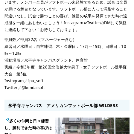
います。メンバー全員がソフトボール未経験であるため、試合は全員
が輝ける舞台となっています。ソフトボール部に入って満足すること
間違いなし。試合で勝つことの喜び、練習の成果を発揮できた時の達
成感を一緒にあじわいましょう！InstagramやTwitterのDMにて気軽
に連絡して下さい！お待ちしております。
部員数／部員32名（マネージャー含む）
練習日／水曜日：自主練習、木・金曜日：17時～19時、日曜日：10
時～12時
活動場所／永平寺キャンパスグランド、体育館
実績／令和3年度 第28回北信越大学男子・女子ソフトボール選手権
大会 第3位
Instagram／fpu_soft
Twitter／@kendaisoft
永平寺キャンパス アメリカンフットボール部 WILDERS
多くの仲間と日々練習
し、勝利できた時の喜びは