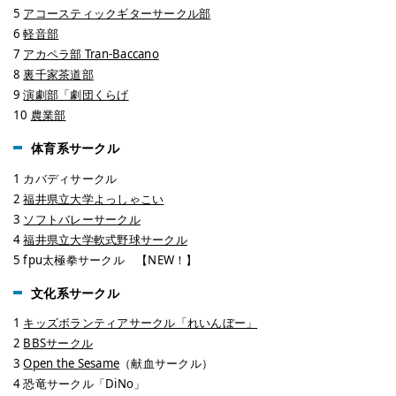
5
アコースティックギターサークル部
6
軽音部
7
アカペラ部 Tran-Baccano
8
裏千家茶道部
9
演劇部「劇団くらげ
10
農業部
体育系サークル
1 カバディサークル
2
福井県立大学よっしゃこい
3
ソフトバレーサークル
4
福井県立大学軟式野球サークル
5 fpu太極拳サークル 【NEW！】
文化系サークル
1
キッズボランティアサークル「れいんぼー」
2
BBSサークル
3
Open the Sesame
（献血サークル）
4 恐竜サークル「DiNo」