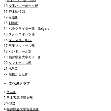
9
男子バレーボール部
10
女子バレーボール部
11 陸上競技部
12
弓道部
13
剣道部
14
パラグライダー部 Solyers
15 スノースポーツ部
16
ダンス部 JEEZ
17 男子フットサル部
18
ハンドボール部
19 福井県立大学カヌー部
20
ソフトテニス部
21
水泳部
22 競技かるた部
文化系クラブ
1
文芸部
2
日本遊戯振興会部
3
写真部
4
福井県立大学管弦楽部