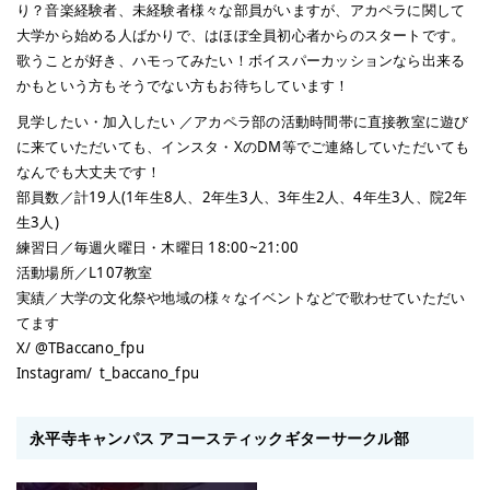
り？音楽経験者、未経験者様々な部員がいますが、アカペラに関して
大学から始める人ばかりで、はほぼ全員初心者からのスタートです。
歌うことが好き、ハモってみたい！ボイスパーカッションなら出来る
かもという方もそうでない方もお待ちしています！
見学したい・加入したい ／アカペラ部の活動時間帯に直接教室に遊び
に来ていただいても、インスタ・XのDM等でご連絡していただいても
なんでも大丈夫です！
部員数／計19人(1年生8人、2年生3人、3年生2人、4年生3人、院2年
生3人)
練習日／毎週火曜日・木曜日 18:00~21:00
活動場所／L107教室
実績／大学の文化祭や地域の様々なイベントなどで歌わせていただい
てます
X/ @TBaccano_fpu
Instagram/ t_baccano_fpu
永平寺キャンパス アコースティックギターサークル部