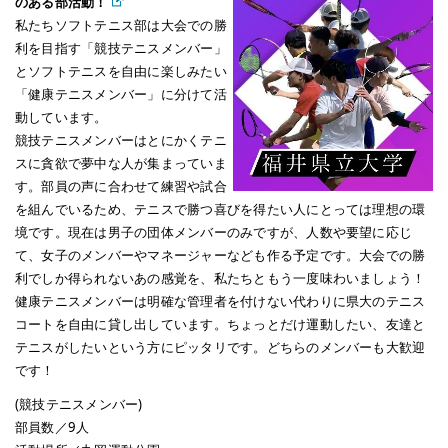
のある部活動！
私たちソフトテニス部は大会での勝
利を目指す「競技テニスメンバー」
とソフトテニスを自由に楽しみたい
「健康テニスメンバー」に分けて活
動しています。
競技テニスメンバーはとにかくテニ
スに貪欲で夢中な人が集まっていま
す。部員の声に合わせて練習や試合
を組んでいるため、テニスで勝つ喜びを得たい人にとっては理想の環
境です。現在は男子の団体メンバーのみですが、人数や要望に応じ
て、女子のメンバーやマネージャーなども作る予定です。大会での勝
利でしか得られないあの感覚を、私たちともう一度味わいましょう！
健康テニスメンバーは明確な管理者を付けない代わりに県大のテニス
コートを自由に貸し出しています。ちょっとだけ運動したい、友達と
テニスがしたいという方にピッタリです。どちらのメンバーも大歓迎
です！
(競技テニスメンバー)
部員数／9人