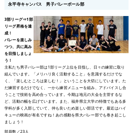
永平寺キャンパス 男子バレーボール部
3部リーグ⇒1部
リーグ昇格を達
成！
バレーを楽しみ
つつ、共に高み
を目指しましょ
う！
主私たち男子バレー部は1部リーグ上位を目指し、日々の練習に取り
組んでいます。「メリハリ良く活動すること」を意識するだけでな
く、「楽しむところは楽しむ！」ということを大切にしています。た
だ練習するだけでなく、一から練習メニューを組み、アドバイスし合
うことで技術を高め合っています。今期は地元の大会を主管するな
ど、活動の幅を広げています。また、福井県立大学の特徴でもある多
学科が多く入部していて、仲も良いため楽しい部活です。最近はハイ
キューの映画が有名ですね！あの感動を県大バレー部でも巻き起こし
ましょう！
部員数／23人