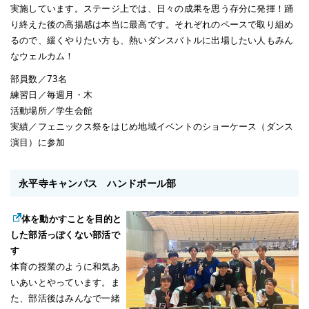
実施しています。ステージ上では、日々の成果を思う存分に発揮！踊
り終えた後の高揚感は本当に最高です。それぞれのペースで取り組め
るので、緩くやりたい方も、熱いダンスバトルに出場したい人もみん
なウェルカム！
部員数／73名
練習日／毎週月・木
活動場所／学生会館
実績／フェニックス祭をはじめ地域イベントのショーケース（ダンス
演目）に参加
永平寺キャンパス ハンドボール部
体を動かすことを目的と
した部活っぽくない部活で
す
体育の授業のように和気あ
いあいとやっています。ま
た、部活後はみんなで一緒