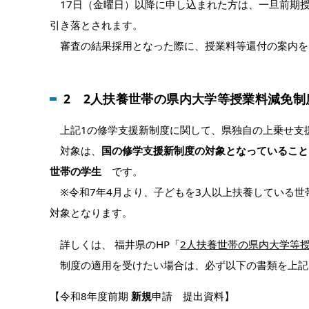
17日（金曜日）以降に申し込まれた方は、一旦前期授
引き落とされます。
審査の結果採用となった際に、授業料等還付の案内を
2 2人扶養
世帯の県内大学等授業料減免制
上記1の修学支援新制度に関して、県独自の上乗せ支
対象は、
国の修学支援新制度の対象となっていること
世帯の学生
です。
※令和7年4月より、子どもを3人以上扶養している世
対象となります。
詳しくは、 福井県のHP「
2人扶養世帯の県内大学等
制度の適用を受けたい場合は、必ず以下の書類を上記
【令和8年度前期
新規
申請 提出資料】