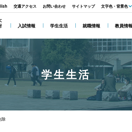
す
lish
交通アクセス
お問い合わせ
サイトマップ
文字色・背景色
白
大
附
入試情報
学生生活
就職情報
教員情
黒
学生生活
免除