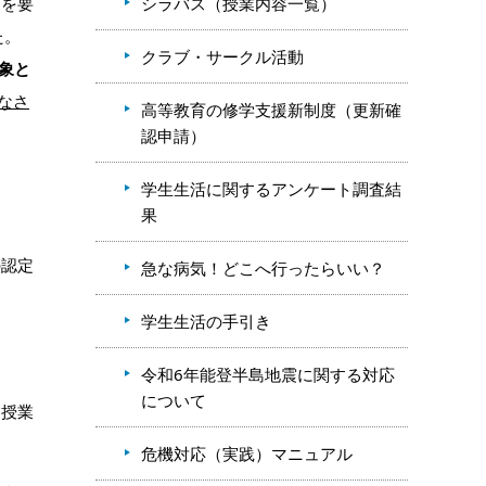
シラバス（授業内容一覧）
還を要
た。
クラブ・サークル活動
象と
なさ
高等教育の修学支援新制度（更新確
認申請）
学生生活に関するアンケート調査結
果
の認定
急な病気！どこへ行ったらいい？
学生生活の手引き
令和6年能登半島地震に関する対応
について
期授業
危機対応（実践）マニュアル