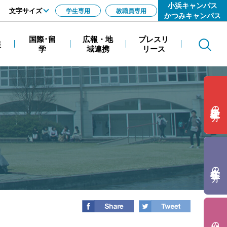
小浜キャンパス
文字サイズ
学生専用
教職員専用
かつみキャンパス
標準
国際･留
広報・地
プレスリ
報
Search
拡大
学
域連携
リース
の方
の方
の方