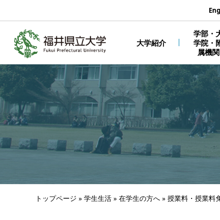
エンターキーで、ナビゲーションをスキップして本文へ移動しま
Eng
学部・
大学紹介
学院・
属機関
トップページ
»
学生生活
»
在学生の方へ
»
授業料・授業料