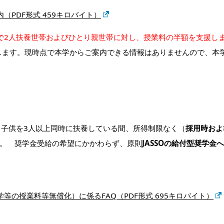
PDF形式 459キロバイト）
で2人扶養世帯およびひとり親世帯に対し、授業料の半額を支援し
します。現時点で本学からご案内できる情報はありませんので、本
子供を3人以上同時に扶養している間、所得制限なく（
採用時およ
。 奨学金受給の希望にかかわらず、原則
JASSOの給付型奨学金
の授業料等無償化）に係るFAQ（PDF形式 695キロバイト）