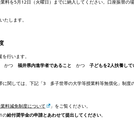
業料を5月12日（火曜日）までに納入してください。口座振替の
いたします。
度
援を行います。
かつ
福井県内進学者であること
かつ
子どもを2人扶養して
帯に関しては、下記「3 多子世帯の大学等授業料等無償化」制度
授業料減免制度について
」をご覧ください。
1の
給付奨学金の申請とあわせて提出してください
。