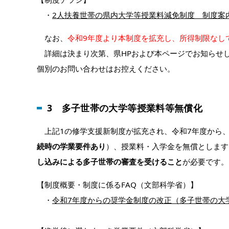
・
2人扶養世帯の県内大学等授業料減免制度 制度案内（
なお、
令和9年度より本制度を拡充し、所得制限なし
詳細は決まり次第、県HPおよび本ページでお知らせ
個別のお問い合わせはお控えください。
3 多子世帯の大学等授業料等無償化
上記1の修学支援新制度が拡充され、令和7年度から、
続時の学業要件あり
）、授業料・入学金を無償とします
し込みによる多子世帯の審査を受けること
が必要です。
【制度概要・制度に係るFAQ（文部科学省）】
・
令和7年度からの奨学金制度の改正（多子世帯の大学等