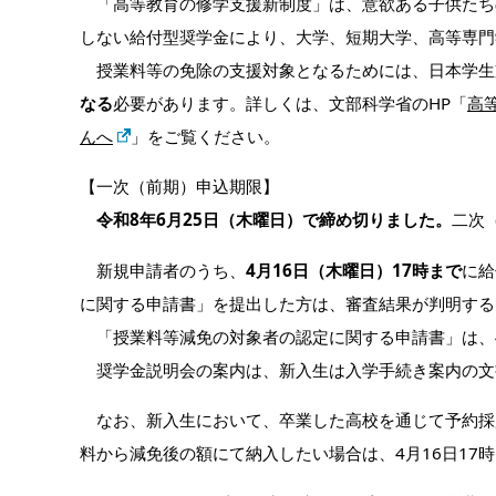
「高等教育の修学支援新制度」は、意欲ある子供たち
しない給付型奨学金により、大学、短期大学、高等専門
授業料等の免除の支援対象となるためには、日本学生支
なる
必要があります。詳しくは、文部科学省のHP「
高
んへ
」をご覧ください。
【一次（前期）申込期限】
令和8年6月25日（木曜日）で締め切りました。
二次
新規申請者のうち、
4月16日（木曜日）17時まで
に給
に関する申請書」を提出した方は、審査結果が判明する
「授業料等減免の対象者の認定に関する申請書」は、
奨学金説明会の案内は、新入生は入学手続き案内の文
なお、新入生において、卒業した高校を通じて予約採
料から減免後の額にて納入したい場合は、4月16日17