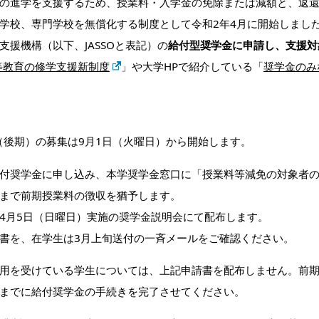
の進学を支援するため、授業料・入学金の免除または減額と、返
学校、専門学校を無償化する制度として令和2年4月に開始しまし
援機構（以下、JASSOと表記）の
給付型奨学金に申請し、支援対
等教育の修学支援新制度
」や大学HPで紹介している「
奨学金のみ
（後期）の募集は9月1日（火曜日）から開始します。
付奨学金に申し込み、本学奨学金窓口に「授業料等減免の対象者
まで前期授業料の徴収を猶予します。
4月5日（日曜日）実施の奨学金説明会にて配布します。
書を、在学生は3月上旬送付の一斉メールをご確認ください。
用を受けている学生については、上記申請書を配布しません。前
時までに給付奨学金の手続きを完了させてください。