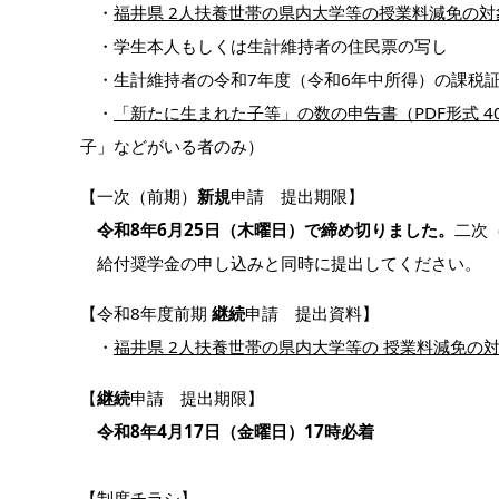
・
福井県 2人扶養世帯の県内大学等の授業料減免の対象
・学生本人もしくは生計維持者の住民票の写し
・生計維持者の令和7年度（令和6年中所得）の課税
・
「新たに生まれた子等」の数の申告書（PDF形式 4
⼦」などがいる者のみ）
【一次（前期）
新規
申請 提出期限】
令和8年6月25日（木曜日）で締め切りました。
二次
給付奨学金の申し込みと同時に提出してください。
【令和8年度前期
継続
申請 提出資料】
・
福井県 2人扶養世帯の県内大学等の 授業料減免の対
【
継続
申請 提出期限】
令和8年4月17日（金曜日）17時必着
【制度チラシ】