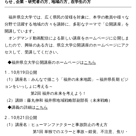
らせ
,
企業・研究者の方
,
地域の方
,
在学生の方
福井県立大学では、広く県民の皆様を対象に、本学の教員や様々な
分野で活躍する地域の方々を講師に、多彩なテーマで「公開講座」を
開講しています。
オンデマンド動画配信による新しい講座をホームページに公開しま
したので、興味のある方は、県立大学公開講座のホームページにアク
セスして、受講してください。
◆福井県立大学公開講座のホームページは
こちら
1．10月19日公開
（1）講座名：みんなで描こう「福井の未来地図」～福井県長期 ビジ
ョンをいっしょに考える～
第2回 福井の未来を考えよう！
（2）講師：藤丸伸和 福井県地域戦略部副部長（未来戦略）
◆講義の詳細は
こちら
2．10月21日公開
（1）講座名：ヒューマンファクターと事故防止の考え方
第1回 単独でのエラーと事故～錯覚、不注意、焦り・