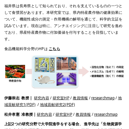
福井県は長寿県として知られており、それを支えているものの一つと
して食慣習があります。本研究室では、県内特産農作物の健康効果に
ついて、機能性成分の測定・作用機構の解明を通じて、科学的立証を
試みています。現在は特に、アンチエイジングに注目して研究を進め
ており、県産特産農作物に付加価値を付与することを目指していま
す。
食品機能科学分野のHPは
こちら
伊藤崇志
教授 |
研究内容
/
研究室HP
/
教員情報
/
researchmap
/
地
域貢献研究1(PDF)
/
地域貢献研究2(PDF)
松井孝憲
​​​​​​
准教授 |
研究内容
/
研究室HP
/
教員情報
/
researchmap
上記2つの研究分野で大学院進学をする場合、
進学先は「生物資源学